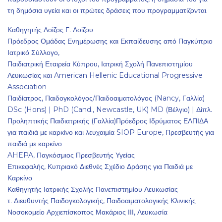
τη δημόσια υγεία και οι πρώτες δράσεις που προγραμματίζονται.
Καθηγητής Λοΐζος Γ. Λοΐζου
Πρόεδρος Ομάδας Ενημέρωσης και Εκπαίδευσης από Παγκύπριο
Ιατρικό Σύλλογο,
Παιδιατρική Εταιρεία Κύπρου, Ιατρική Σχολή Πανεπιστημίου
Λευκωσίας και American Hellenic Educational Progressive
Association
Παιδίατρος, Παιδογκολόγος/Παιδοαιματολόγος (Nancy, Γαλλία)
DSc (Hons) | PhD (Cand., Newcastle, UK) MD (Βέλγιο) | Δίπλ.
Προληπτικής Παιδιατρικής (Γαλλία)Πρόεδρος Ιδρύματος ΕΛΠΙΔΑ
για παιδιά με καρκίνο και λευχαιμία SIOP Europe, Πρεσβευτής για
παιδιά με καρκίνο
AHEPA, Παγκόσμιος Πρεσβευτής Υγείας
Επικεφαλής, Κυπριακό Διεθνές Σχέδιο Δράσης για Παιδιά με
Καρκίνο
Καθηγητής Ιατρικής Σχολής Πανεπιστημίου Λευκωσίας
τ. Διευθυντής Παιδογκολογικής, Παιδοαιματολογικής Κλινικής
Νοσοκομείο Αρχιεπίσκοπος Μακάριος ΙΙΙ, Λευκωσία