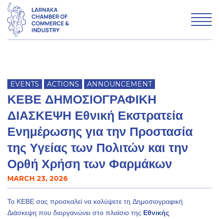
WHO WE ARE
EVENTS
ACTIONS
ANNOUNCEMENT
WHAT WE DO
ΚΕΒΕ ΔΗΜΟΣΙΟΓΡΑΦΙΚΗ
MEMBERSHIP
ΔΙΑΣΚΕΨΗ Εθνική Εκστρατεία
Ενημέρωσης για την Προστασία
της Υγείας των Πολιτών και την
Advertise with LCCI
Ορθή Χρήση των Φαρμάκων
Why Larnaka
MARCH 23, 2026
News & Articles
Το ΚΕΒΕ σας προσκαλεί να καλύψετε τη Δημοσιογραφική
Διάσκεψη που διοργανώνει στο πλαίσιο της
Εθνικής
Contact us